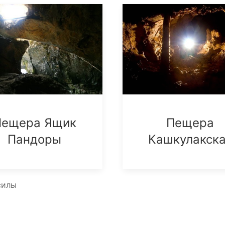
Пещера Ящик
Пещера
Пандоры
Кашкулакск
силы