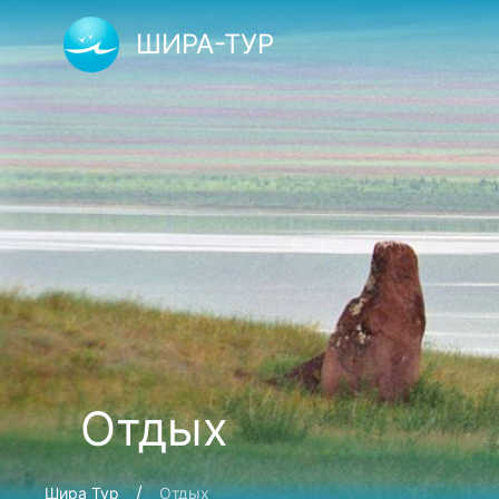
ШИРА-ТУР
Отдых
Шира Тур
Отдых